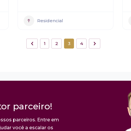
Residencial
1
2
3
4
or parceiro!
ssos parceiros. Entre em
udar você a escalar os