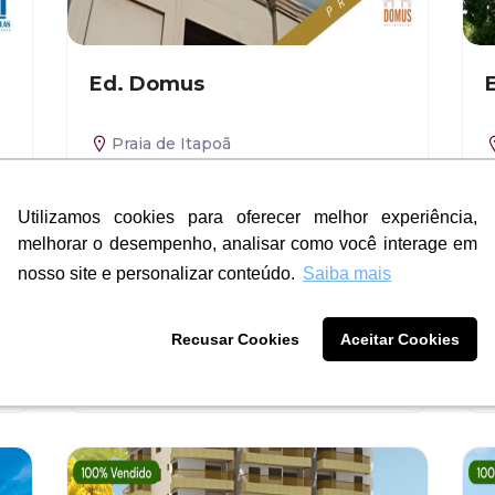
Ed. Domus
Praia de Itapoã
Quartos: 2 Quartos
Utilizamos cookies para oferecer melhor experiência,
Utilizamos cookies para oferecer melhor experiência,
Banheiros: 1 Suíte
melhorar o desempenho, analisar como você interage em
melhorar o desempenho, analisar como você interage em
Vaga na garagem: 2
nosso site e personalizar conteúdo.
nosso site e personalizar conteúdo.
Saiba mais
Saiba mais
Recusar Cookies
Recusar Cookies
Aceitar Cookies
Aceitar Cookies
Residencial