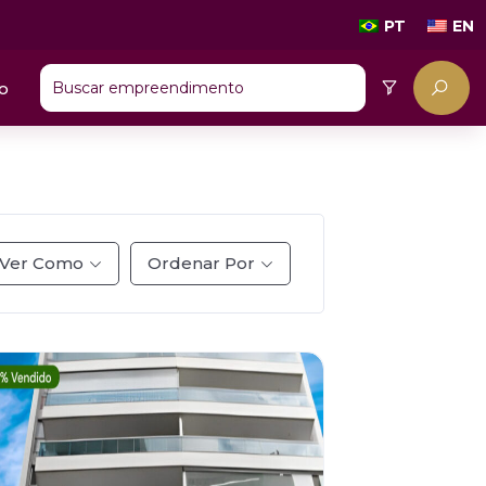
PT
EN
o
Ver Como
Ordenar Por