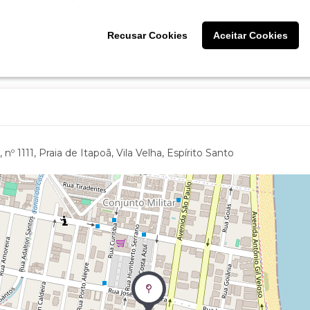
Recusar Cookies
Recusar Cookies
Aceitar Cookies
Aceitar Cookies
 nº 1111, Praia de Itapoã, Vila Velha, Espírito Santo