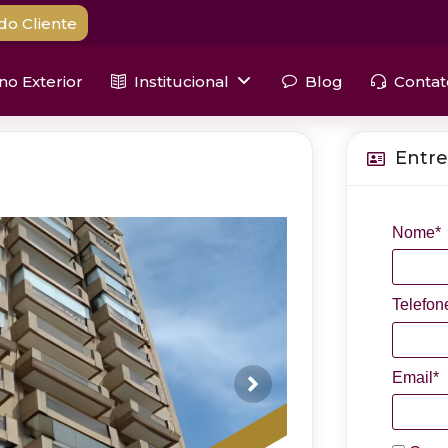
do Cliente
 no Exterior
Institucional
Blog
Contat
Entre
Nome*
Telefon
Email*