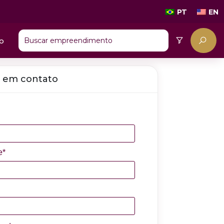
PT
EN
o
 em contato
e*