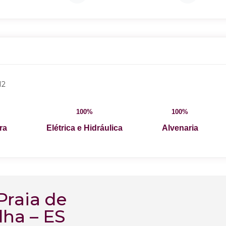
12
100%
100%
ra
Elétrica e Hidráulica
Alvenaria
Praia de
lha – ES