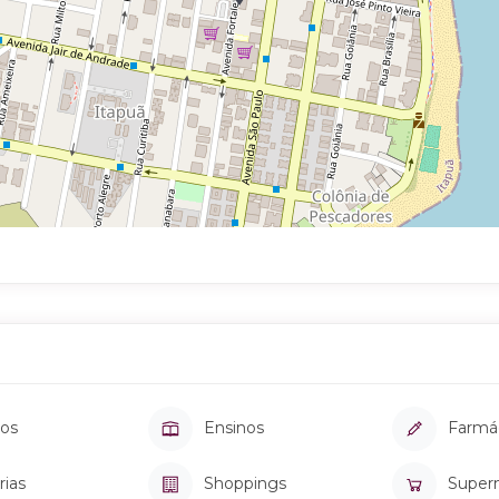
os
Ensinos
Farmá
rias
Shoppings
Super