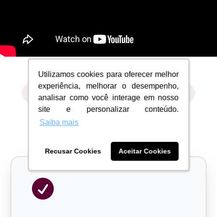
Utilizamos cookies para oferecer melhor
Utilizamos cookies para oferecer melhor
experiência, melhorar o desempenho,
experiência, melhorar o desempenho,
Somos únicos
analisar como você interage em nosso
analisar como você interage em nosso
site e personalizar conteúdo.
site e personalizar conteúdo.
Diferenciais da Argo
Saiba mais
Saiba mais
Recusar Cookies
Recusar Cookies
Aceitar Cookies
Aceitar Cookies
