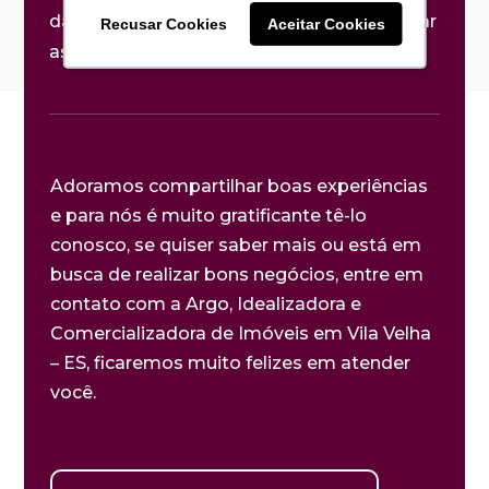
da operação, tudo para identificar e estudar
Recusar Cookies
Recusar Cookies
Aceitar Cookies
Aceitar Cookies
as melhores ofertas do momento.
Adoramos compartilhar boas experiências
e para nós é muito gratificante tê-lo
conosco, se quiser saber mais ou está em
busca de realizar bons negócios, entre em
contato com a Argo, Idealizadora e
Comercializadora de Imóveis em Vila Velha
– ES, ficaremos muito felizes em atender
você.