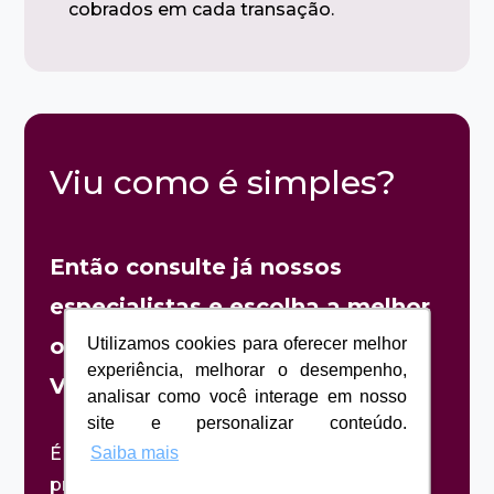
cobrados em cada transação.
Viu como é simples?
Então consulte já nossos
especialistas e escolha a melhor
opção de Empreendimento em
Utilizamos cookies para oferecer melhor
Utilizamos cookies para oferecer melhor
experiência, melhorar o desempenho,
experiência, melhorar o desempenho,
Vila Velha ou Vitória para você!
analisar como você interage em nosso
analisar como você interage em nosso
site e personalizar conteúdo.
site e personalizar conteúdo.
Saiba mais
Saiba mais
É nestas horas que a assessoria de um
profissional é fundamental para o sucesso