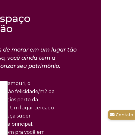
espaço
são
 de morar em um lugar tão
o, você ainda tem a
orizar seu patrimônio.
go Camburi, o
elação felicidade/m2 da
efúgios perto da
uri. Um lugar cercado
 praça super
ria principal.
go tem pra você em