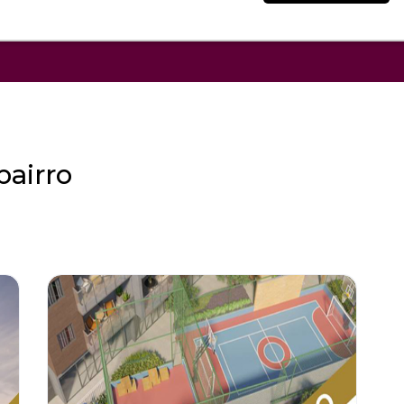
Jardim Camburi.
airro