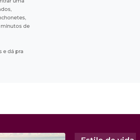
ntrar uma
ados,
anchonetes,
5 minutos de
 e dá pra