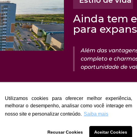
Estilo de vida
Ainda tem 
para expan
Além das vantagens
completo e charmos
oportunidade de val
O terreno onde está o Ar
Residencial com a maior r
Utilizamos cookies para oferecer melhor experiência,
Utilizamos cookies para oferecer melhor experiência,
região é um dos últimos r
melhorar o desempenho, analisar como você interage em
melhorar o desempenho, analisar como você interage em
natureza em Jardim Camb
nosso site e personalizar conteúdo.
nosso site e personalizar conteúdo.
Saiba mais
Saiba mais
por muito verde com uma
charmosa em frente à porta
Recusar Cookies
Recusar Cookies
Aceitar Cookies
Aceitar Cookies
Conheça aqui o que a Ar