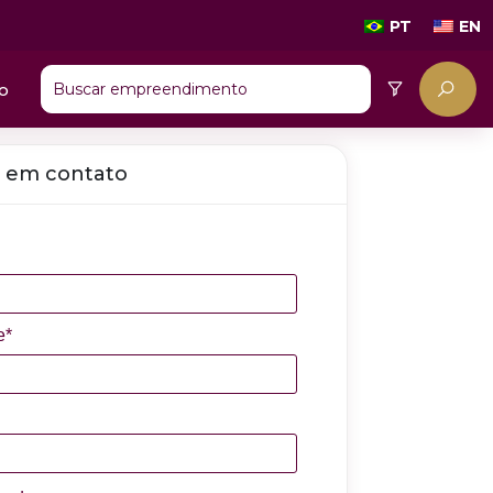
PT
EN
o
 em contato
e*