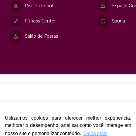
Piscina Infantil
Espaço Go
Fitness Center
Sauna
Salão de Festas
Utilizamos cookies para oferecer melhor experiência,
Utilizamos cookies para oferecer melhor experiência,
melhorar o desempenho, analisar como você interage em
melhorar o desempenho, analisar como você interage em
nosso site e personalizar conteúdo.
nosso site e personalizar conteúdo.
Saiba mais
Saiba mais