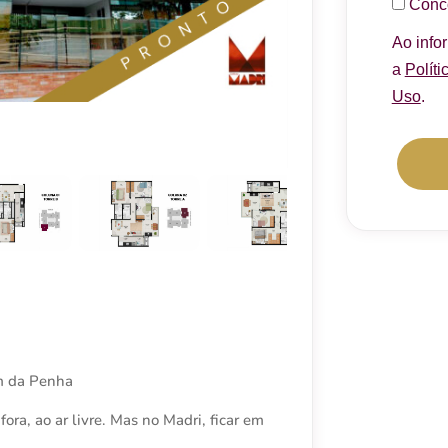
Conc
Ao info
a
Políti
Uso
.
im da Penha
ora, ao ar livre. Mas no Madri, ficar em