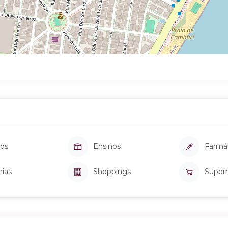
os
Ensinos
Farmá
rias
Shoppings
Super