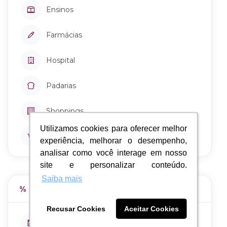
Ensinos
Farmácias
Hospital
Padarias
Shoppings
Utilizamos cookies para oferecer melhor
Utilizamos cookies para oferecer melhor
Supermercado
experiência, melhorar o desempenho,
experiência, melhorar o desempenho,
analisar como você interage em nosso
analisar como você interage em nosso
site e personalizar conteúdo.
site e personalizar conteúdo.
Saiba mais
Saiba mais
Estágio da Obra
Recusar Cookies
Recusar Cookies
Aceitar Cookies
Aceitar Cookies
Início das Obras
Janeiro de 2015