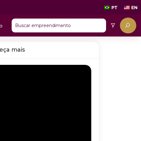
PT
EN
o
eça mais