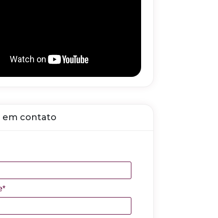
 em contato
e*