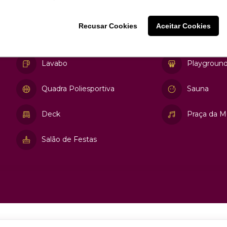
Recusar Cookies
Recusar Cookies
Aceitar Cookies
Aceitar Cookies
Piscina Infantil
2 Churrasqu
Lavabo
Playgroun
Quadra Poliesportiva
Sauna
Deck
Praça da M
Salão de Festas