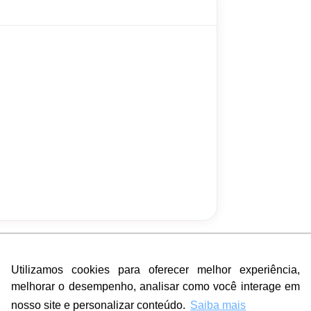
Utilizamos cookies para oferecer melhor experiência,
Utilizamos cookies para oferecer melhor experiência,
melhorar o desempenho, analisar como você interage em
melhorar o desempenho, analisar como você interage em
nosso site e personalizar conteúdo.
nosso site e personalizar conteúdo.
Saiba mais
Saiba mais
 e comodidade
Segurança