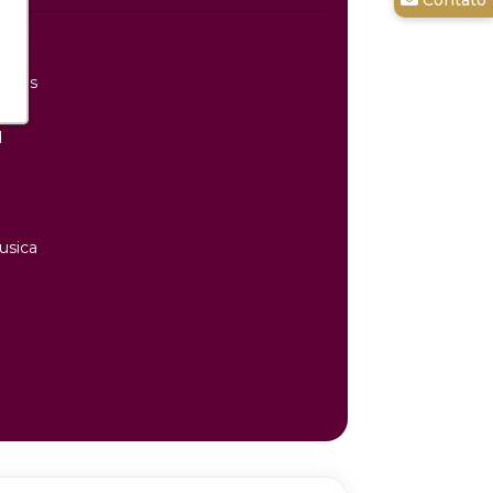
eiras
d
usica