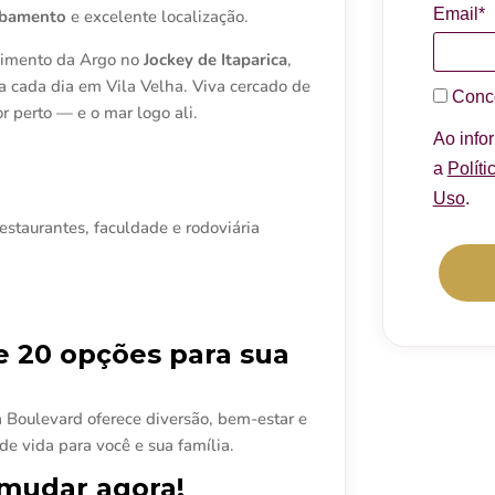
Email*
abamento
e excelente localização.
dimento da Argo no
Jockey de Itaparica
,
 a cada dia em Vila Velha. Viva cercado de
Conc
r perto — e o mar logo ali.
Ao info
a
Políti
Uso
.
estaurantes, faculdade e rodoviária
e 20 opções para sua
ia Boulevard oferece diversão, bem-estar e
e vida para você e sua família.
 mudar agora!