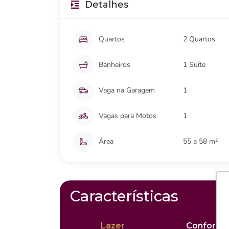
Detalhes
Quartos
2 Quartos
Banheiros
1 Suíte
Vaga na Garagem
1
Vagas para Motos
1
Área
55 a 58 m²
Características
Lazer
Conforto