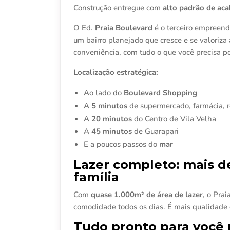
Construção entregue com
alto padrão de ac
O Ed.
Praia Boulevard
é o terceiro empreen
um bairro planejado que cresce e se valoriza
conveniência, com tudo o que você precisa po
Localização estratégica:
Ao lado do
Boulevard Shopping
A
5 minutos
de supermercado, farmácia, r
A
20 minutos
do Centro de Vila Velha
A
45 minutos
de Guarapari
E a poucos passos do
mar
Lazer completo: mais d
família
Com
quase 1.000m² de área de lazer
, o Pra
comodidade todos os dias. É mais qualidade d
Tudo pronto para você