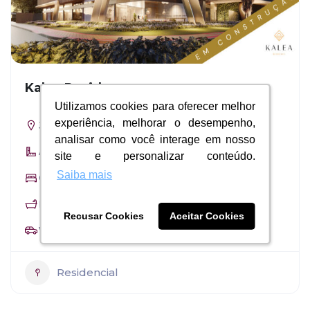
Kalea Residence
Utilizamos cookies para oferecer melhor
Utilizamos cookies para oferecer melhor
experiência, melhorar o desempenho,
experiência, melhorar o desempenho,
Jockey de Itaparica
analisar como você interage em nosso
analisar como você interage em nosso
Área: 78,44m² a 105,23m²
site e personalizar conteúdo.
site e personalizar conteúdo.
Saiba mais
Saiba mais
Quartos: 3 Quartos
Banheiros: 1 Suíte
Recusar Cookies
Recusar Cookies
Aceitar Cookies
Aceitar Cookies
Vaga na garagem: 2
Residencial