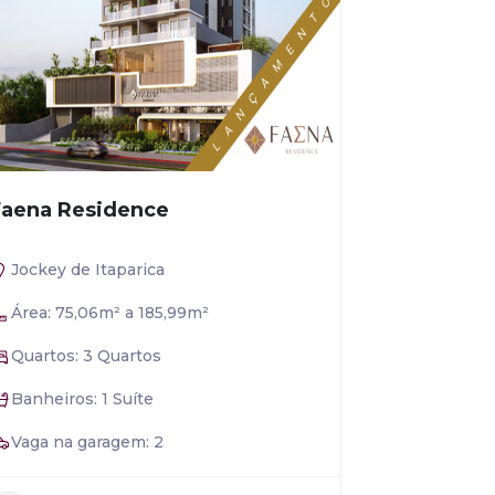
Faena Residence
Macan R
Jockey de Itaparica
Jardim Ca
Área: 75,06m² a 185,99m²
Área: 59,
Quartos: 3 Quartos
Quartos: 
Banheiros: 1 Suíte
Banheiros
Vaga na garagem: 2
Vaga na g