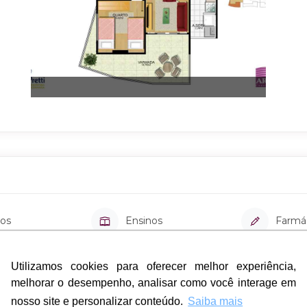
os
Ensinos
Farmá
rias
Shoppings
Super
Utilizamos cookies para oferecer melhor experiência,
Utilizamos cookies para oferecer melhor experiência,
melhorar o desempenho, analisar como você interage em
melhorar o desempenho, analisar como você interage em
nosso site e personalizar conteúdo.
nosso site e personalizar conteúdo.
Saiba mais
Saiba mais