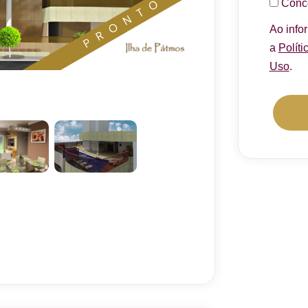
Conc
Ao info
a
Políti
Uso
.