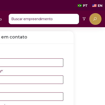
PT
EN
o
 em contato
e*