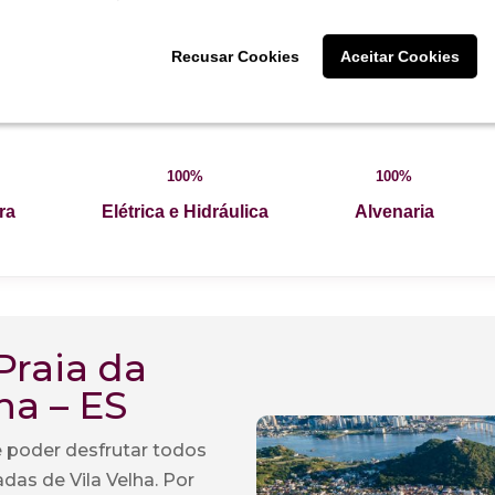
Recusar Cookies
Recusar Cookies
Aceitar Cookies
Aceitar Cookies
12
100%
100%
ra
Elétrica e Hidráulica
Alvenaria
Praia da
ha – ES
e poder desfrutar todos
das de Vila Velha. Por