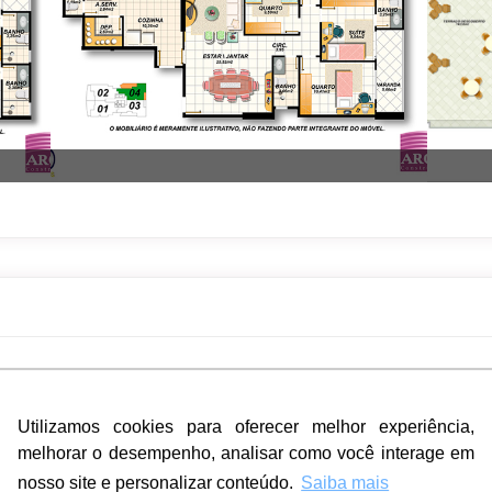
a Medina, 150, Praia da Costa, Vila Velha, Espírito Santo
Utilizamos cookies para oferecer melhor experiência,
Utilizamos cookies para oferecer melhor experiência,
melhorar o desempenho, analisar como você interage em
melhorar o desempenho, analisar como você interage em
nosso site e personalizar conteúdo.
nosso site e personalizar conteúdo.
Saiba mais
Saiba mais