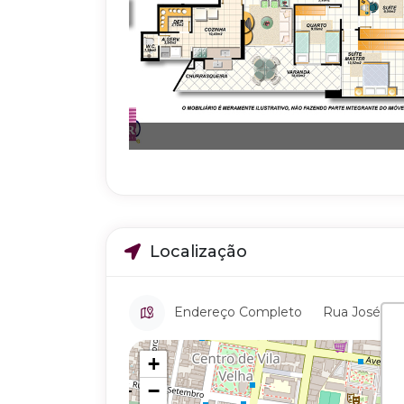
Localização
Endereço Completo
Rua José Penn
+
−