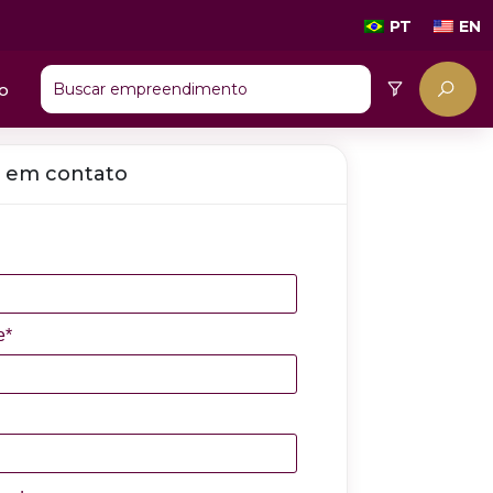
PT
EN
o
 em contato
e*