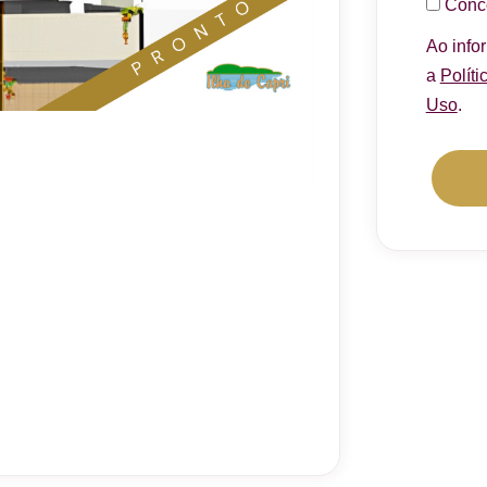
Conc
Ao info
a
Políti
Uso
.