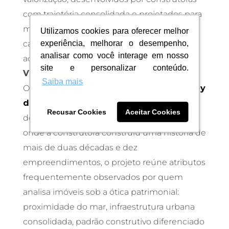
com trajetória consolidada e projetados para
manter competitividade ao longo dos anos,
Utilizamos cookies para oferecer melhor
Utilizamos cookies para oferecer melhor
experiência, melhorar o desempenho,
experiência, melhorar o desempenho,
características valorizadas por quem
analisar como você interage em nosso
analisar como você interage em nosso
acompanha o
mercado imobiliário de
site e personalizar conteúdo.
site e personalizar conteúdo.
Vitória e Vila Velha
.
Saiba mais
Saiba mais
O
BARONE
, lançamento da ARGO no
Jockey
de Itaparica
, nasce justamente dentro
Recusar Cookies
Recusar Cookies
Aceitar Cookies
Aceitar Cookies
dessa lógica. Localizado em uma região
onde a construtora construiu uma história de
mais de duas décadas e dez
empreendimentos, o projeto reúne atributos
frequentemente observados por quem
analisa imóveis sob a ótica patrimonial:
proximidade do mar, infraestrutura urbana
consolidada, padrão construtivo diferenciado