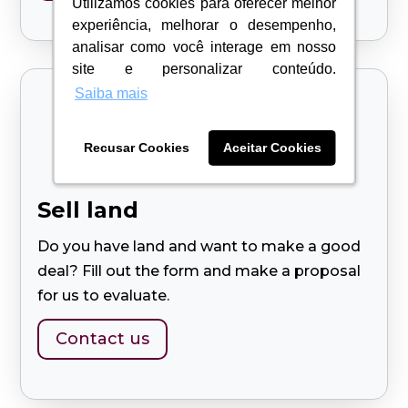
Utilizamos cookies para oferecer melhor
Utilizamos cookies para oferecer melhor
experiência, melhorar o desempenho,
experiência, melhorar o desempenho,
analisar como você interage em nosso
analisar como você interage em nosso
site e personalizar conteúdo.
site e personalizar conteúdo.
Saiba mais
Saiba mais

Recusar Cookies
Recusar Cookies
Aceitar Cookies
Aceitar Cookies
Sell ​​land
Do you have land and want to make a good
deal? Fill out the form and make a proposal
for us to evaluate.
Contact us