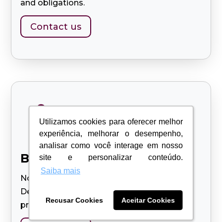
and obligations.
Contact us

Utilizamos cookies para oferecer melhor
Utilizamos cookies para oferecer melhor
experiência, melhorar o desempenho,
experiência, melhorar o desempenho,
analisar como você interage em nosso
analisar como você interage em nosso
Become a supplier
site e personalizar conteúdo.
site e personalizar conteúdo.
Saiba mais
Saiba mais
Nos conte sobre o serviço que presta.
Descreva com detalhes tudo sobre seus
Recusar Cookies
Recusar Cookies
Aceitar Cookies
Aceitar Cookies
produtos e/ou serviços.