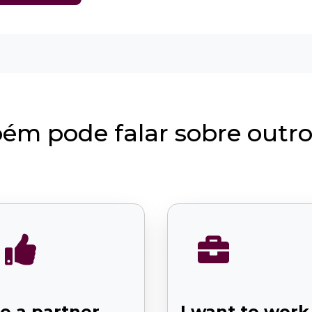
ém pode falar sobre outro


e a partner
I want to work