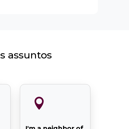
s assuntos

I'm a neighbor of