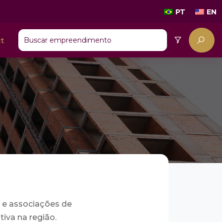
PT
EN
t
a
 e associações de
iva na região.