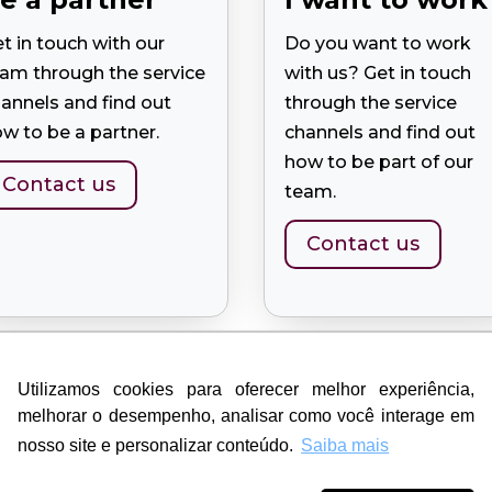
t in touch with our
Do you want to work
am through the service
with us? Get in touch
annels and find out
through the service
w to be a partner.
channels and find out
how to be part of our
Contact us
team.
Contact us
Utilizamos cookies para oferecer melhor experiência,
Utilizamos cookies para oferecer melhor experiência,
melhorar o desempenho, analisar como você interage em
melhorar o desempenho, analisar como você interage em


nosso site e personalizar conteúdo.
nosso site e personalizar conteúdo.
Saiba mais
Saiba mais