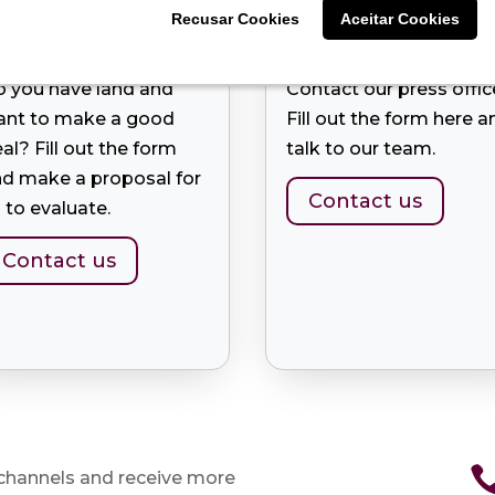
Recusar Cookies
Recusar Cookies
Aceitar Cookies
Aceitar Cookies
ell ​​land
Press
 you have land and
Contact our press offic
ant to make a good
Fill out the form here a
al? Fill out the form
talk to our team.
d make a proposal for
Contact us
 to evaluate.
Contact us
 channels and receive more