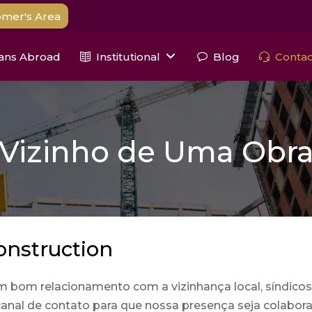
mer's Area
ians Abroad
Institutional
Blog
Contac
Vizinho de Uma Obr
onstruction
 bom relacionamento com a vizinhança local, síndicos
anal de contato para que nossa presença seja colaborat