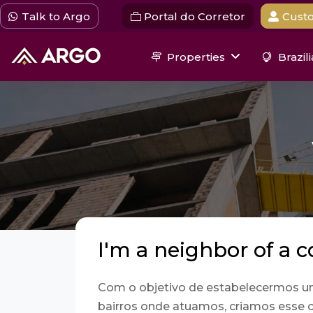
Talk to Argo
Portal do Corretor
Custo
Properties
Brazil
I'm a neighbor of a c
Com o objetivo de estabelecermos um
bairros onde atuamos, criamos esse c