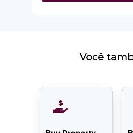
Você tamb

Buy Property
B