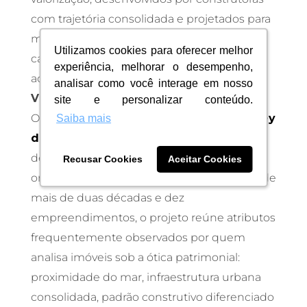
com trajetória consolidada e projetados para
manter competitividade ao longo dos anos,
Utilizamos cookies para oferecer melhor
Utilizamos cookies para oferecer melhor
características valorizadas por quem
experiência, melhorar o desempenho,
experiência, melhorar o desempenho,
acompanha o
mercado imobiliário de
analisar como você interage em nosso
analisar como você interage em nosso
Vitória e Vila Velha
.
site e personalizar conteúdo.
site e personalizar conteúdo.
O
BARONE
, lançamento da ARGO no
Jockey
Saiba mais
Saiba mais
de Itaparica
, nasce justamente dentro
dessa lógica. Localizado em uma região
Recusar Cookies
Recusar Cookies
Aceitar Cookies
Aceitar Cookies
onde a construtora construiu uma história de
mais de duas décadas e dez
empreendimentos, o projeto reúne atributos
frequentemente observados por quem
analisa imóveis sob a ótica patrimonial:
proximidade do mar, infraestrutura urbana
consolidada, padrão construtivo diferenciado