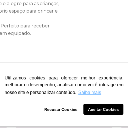
e alegre para as crianças,
rio espaço para brincar e
: Perfeito para receber
 bem equipado.
Utilizamos cookies para oferecer melhor experiência,
Utilizamos cookies para oferecer melhor experiência,
melhorar o desempenho, analisar como você interage em
melhorar o desempenho, analisar como você interage em
~
nosso site e personalizar conteúdo.
nosso site e personalizar conteúdo.
Saiba mais
Saiba mais
Recusar Cookies
Recusar Cookies
Aceitar Cookies
Aceitar Cookies
Conforto e
Privacidade