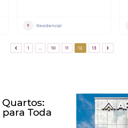
Residencial
1
…
10
11
12
13
 Quartos:
 para Toda