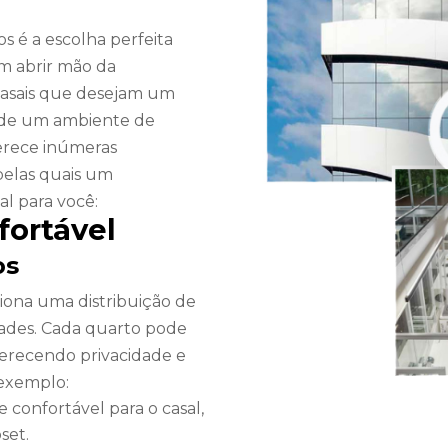
 é a escolha perfeita
m abrir mão da
, casais que desejam um
 de um ambiente de
ferece inúmeras
pelas quais um
l para você:
fortável
os
ona uma distribuição de
ades. Cada quarto pode
oferecendo privacidade e
 exemplo:
 confortável para o casal,
set.