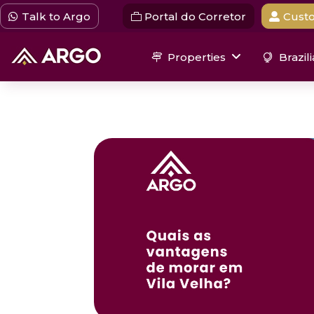
Talk to Argo
Portal do Corretor
Custo
Properties
Brazil