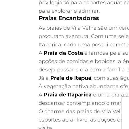
privilegiado para esportes aquáti
para explorar e admirar.
Praias Encantadoras
As praias de Vila Velha são um ve
procuram aventura. Com uma seleçã
Itaparica, cada uma possui caracte
A
Praia da Costa
é famosa pela su
opções de comidas e bebidas, além
deseja passar o dia com a família 
Já a
Praia de Itapuã
, com suas ág
A vegetação nativa abundante ofere
A
Praia de Itaparica
é uma praia ag
descansar contemplando o mar e
O charme das praias de Vila Velha 
esportes ao ar livre, as opções d
visita.