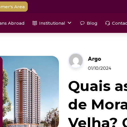
mer's Area
ians Abroad
Institutional
Blog
Contac
Argo
01/10/2024
Quais a
de Mora
Velha? 