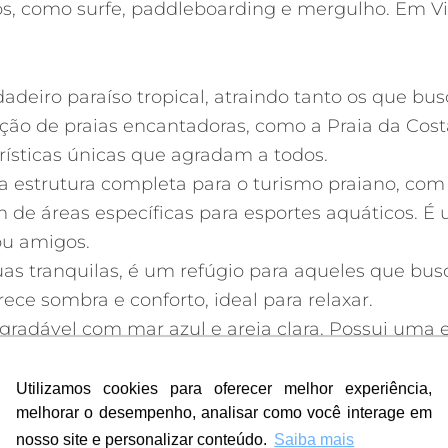
cos, como surfe, paddleboarding e mergulho. Em V
rdadeiro paraíso tropical, atraindo tanto os que 
o de praias encantadoras, como a Praia da Costa,
rísticas únicas que agradam a todos.
a estrutura completa para o turismo praiano, co
 de áreas específicas para esportes aquáticos. 
ou amigos.
uas tranquilas, é um refúgio para aqueles que 
ce sombra e conforto, ideal para relaxar.
radável com mar azul e areia clara. Possui uma e
 também para longas caminhada
vai além de sua beleza natural. Com atividades d
Utilizamos cookies para oferecer melhor experiência,
Utilizamos cookies para oferecer melhor experiência,
melhorar o desempenho, analisar como você interage em
melhorar o desempenho, analisar como você interage em
e turismo são amplas, proporcionando novas desco
nosso site e personalizar conteúdo.
nosso site e personalizar conteúdo.
Saiba mais
Saiba mais