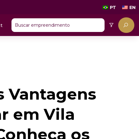
PT
EN
t
s Vantagens
r em Vila
Conheça os