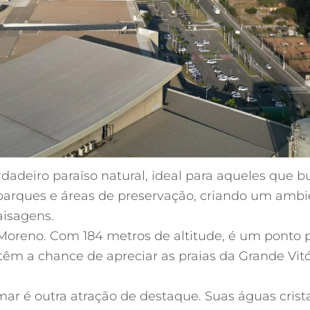
dadeiro paraíso natural, ideal para aqueles que
arques e áreas de preservação, criando um ambie
aisagens.
Moreno. Com 184 metros de altitude, é um ponto p
tes têm a chance de apreciar as praias da Grande V
 mar é outra atração de destaque. Suas águas cri