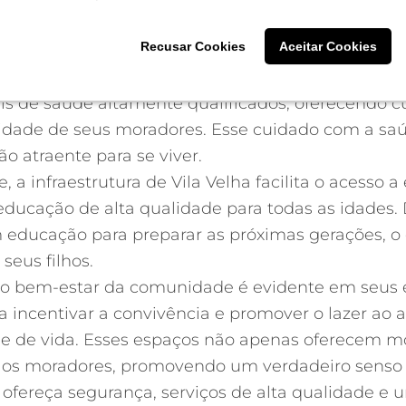
Recusar Cookies
Recusar Cookies
Aceitar Cookies
Aceitar Cookies
tunidade de aproveitar uma qualidade de vida exc
com uma rica oferta de serviços essenciais. A ci
is de saúde altamente qualificados, oferecendo c
idade de seus moradores. Esse cuidado com a saú
o atraente para se viver.
 a infraestrutura de Vila Velha facilita o acesso a
ucação de alta qualidade para todas as idades.
m educação para preparar as próximas gerações, o 
seus filhos.
o bem-estar da comunidade é evidente em seus e
ra incentivar a convivência e promover o lazer ao 
dade de vida. Esses espaços não apenas oferecem
e os moradores, promovendo um verdadeiro sens
ereça segurança, serviços de alta qualidade e u