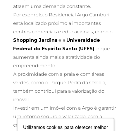
atraem uma demanda constante.
Por exemplo, o Residencial Argo Camburi
está localizado próximo a importantes
centros comerciais e educacionais, como o
Shopping Jardins
e a
Universidade
Federal do Espírito Santo (UFES)
, o que
aumenta ainda mais a atratividade do
empreendimento.
A proximidade com a praia e com áreas
verdes, como o Parque Pedra da Cebola,
também contribui para a valorização do
imóvel.
Investir em um imóvel com a Argo é garantir
um retorno seguro e valorizado, com a
certeza de que você está adquirindo um
Utilizamos cookies para oferecer melhor
Utilizamos cookies para oferecer melhor