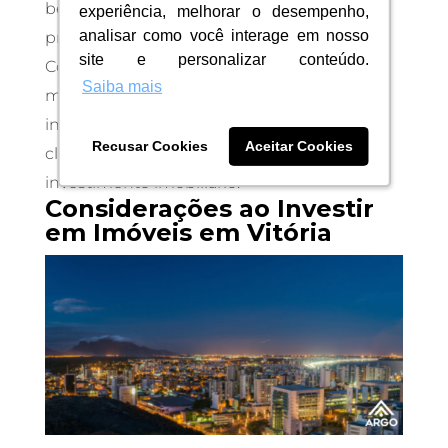
bem de qualidade em uma localização
experiência, melhorar o desempenho,
experiência, melhorar o desempenho,
analisar como você interage em nosso
analisar como você interage em nosso
privilegiada.
site e personalizar conteúdo.
site e personalizar conteúdo.
Com empreendimentos que combinam
Saiba mais
Saiba mais
modernidade, conforto e uma excelente
infraestrutura, a Argo proporciona aos seus
Recusar Cookies
Recusar Cookies
Aceitar Cookies
Aceitar Cookies
clientes a melhor experiência de moradia e
investimento imobiliário.
Considerações ao Investir
em Imóveis em Vitória