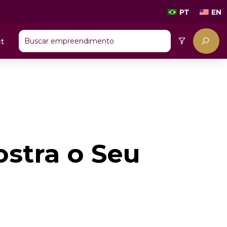
PT
EN
t
stra o Seu