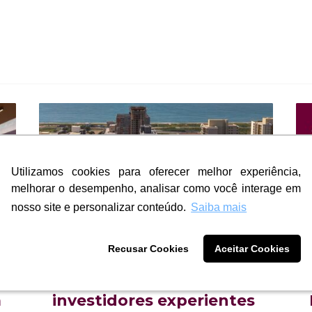
Utilizamos cookies para oferecer melhor experiência,
Utilizamos cookies para oferecer melhor experiência,
melhorar o desempenho, analisar como você interage em
melhorar o desempenho, analisar como você interage em
nosso site e personalizar conteúdo.
nosso site e personalizar conteúdo.
Saiba mais
Saiba mais
Recusar Cookies
Recusar Cookies
Aceitar Cookies
Aceitar Cookies
Os sinais que
á
investidores experientes