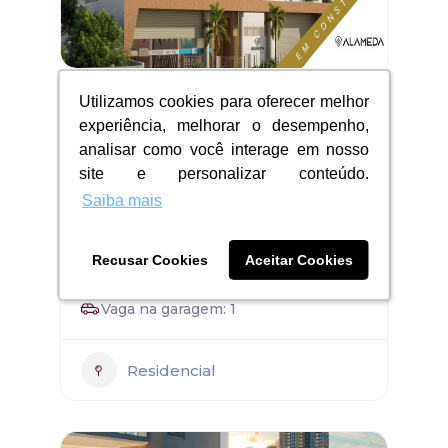
Ed. Alameda
Utilizamos cookies para oferecer melhor
Utilizamos cookies para oferecer melhor
experiência, melhorar o desempenho,
experiência, melhorar o desempenho,
analisar como você interage em nosso
analisar como você interage em nosso
Jockey de Itaparica - Vila Velha
site e personalizar conteúdo.
site e personalizar conteúdo.
Área: 58,52 a 76,54m²
Saiba mais
Saiba mais
Quartos: 2 e 3 Quartos
Recusar Cookies
Recusar Cookies
Aceitar Cookies
Aceitar Cookies
Banheiros: 1 Suíte
Vaga na garagem: 1
Residencial