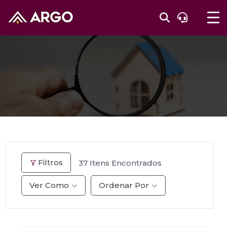
Filtros
37
Itens Encontrados
Ver Como
Ordenar Por