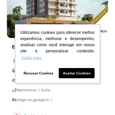
Utilizamos cookies para oferecer melhor
Utilizamos cookies para oferecer melhor
experiência, melhorar o desempenho,
experiência, melhorar o desempenho,
analisar como você interage em nosso
analisar como você interage em nosso
Ed. Alameda
site e personalizar conteúdo.
site e personalizar conteúdo.
Saiba mais
Saiba mais
Jockey de Itaparica - Vila Velha
Área: 58,52 a 76,54m²
Recusar Cookies
Recusar Cookies
Aceitar Cookies
Aceitar Cookies
Quartos: 2 e 3 Quartos
Banheiros: 1 Suíte
Vaga na garagem: 1