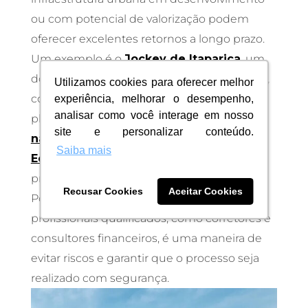
ou com potencial de valorização podem
oferecer excelentes retornos a longo prazo.
Um exemplo é o
Jockey de Itaparica
, um
dos bairros que mais crescem em vila velha,
Utilizamos cookies para oferecer melhor
Utilizamos cookies para oferecer melhor
com toda sua infraestrutura muito bem
experiência, melhorar o desempenho,
experiência, melhorar o desempenho,
analisar como você interage em nosso
analisar como você interage em nosso
planejada. Lá, é possível encontrar
imóveis
site e personalizar conteúdo.
site e personalizar conteúdo.
na planta
, como o
Kalea Residence
e o
Saiba mais
Saiba mais
Edifício Píer Boulevard
, e até mesmo
prontos para morar.
Recusar Cookies
Recusar Cookies
Aceitar Cookies
Aceitar Cookies
Por fim, contar com a assessoria de
profissionais qualificados, como corretores e
consultores financeiros, é uma maneira de
evitar riscos e garantir que o processo seja
realizado com segurança.