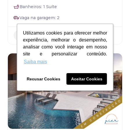
Banheiros: 1 Suíte
Vaga na garagem: 2
Utilizamos cookies para oferecer melhor
Utilizamos cookies para oferecer melhor
Residencial
experiência, melhorar o desempenho,
experiência, melhorar o desempenho,
analisar como você interage em nosso
analisar como você interage em nosso
site e personalizar conteúdo.
site e personalizar conteúdo.
Saiba mais
Saiba mais
Recusar Cookies
Recusar Cookies
Aceitar Cookies
Aceitar Cookies