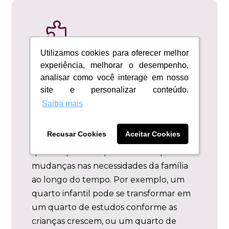

Utilizamos cookies para oferecer melhor
Utilizamos cookies para oferecer melhor
experiência, melhorar o desempenho,
experiência, melhorar o desempenho,
Versatilidade e
analisar como você interage em nosso
analisar como você interage em nosso
site e personalizar conteúdo.
site e personalizar conteúdo.
Funcionalidade
Saiba mais
Saiba mais
Adaptação às Necessidades da
Família
Recusar Cookies
Recusar Cookies
Aceitar Cookies
Aceitar Cookies
A versatilidade de um apartamento de 3
quartos permite que ele se adapte às
mudanças nas necessidades da família
ao longo do tempo. Por exemplo, um
quarto infantil pode se transformar em
um quarto de estudos conforme as
crianças crescem, ou um quarto de