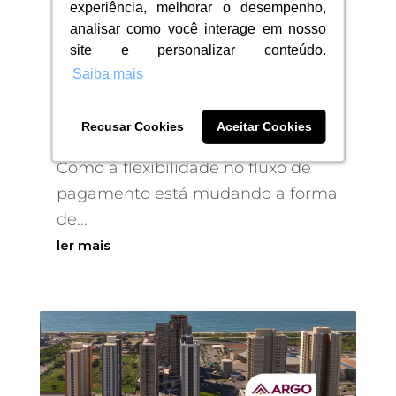
experiência, melhorar o desempenho,
experiência, melhorar o desempenho,
analisar como você interage em nosso
analisar como você interage em nosso
Como a flexibilidade no
site e personalizar conteúdo.
site e personalizar conteúdo.
fluxo de pagamento está
Saiba mais
Saiba mais
mudando a forma de
investir em imóveis
Recusar Cookies
Recusar Cookies
Aceitar Cookies
Aceitar Cookies
24/06/2026
|
Apartamento
Como a flexibilidade no fluxo de
pagamento está mudando a forma
de...
ler mais