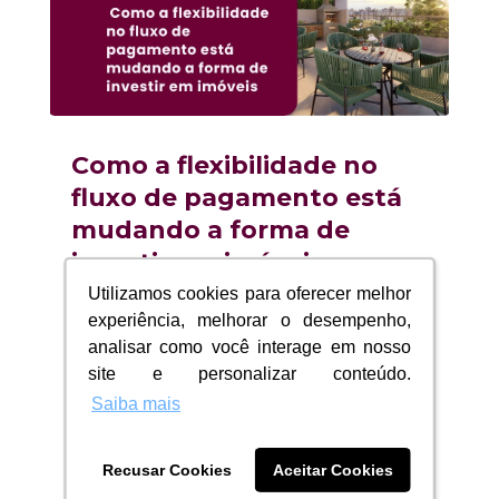
Como a flexibilidade no
fluxo de pagamento está
mudando a forma de
investir em imóveis
Utilizamos cookies para oferecer melhor
Utilizamos cookies para oferecer melhor
24/06/2026
|
Apartamento
experiência, melhorar o desempenho,
experiência, melhorar o desempenho,
Como a flexibilidade no fluxo de
analisar como você interage em nosso
analisar como você interage em nosso
pagamento está mudando a forma
site e personalizar conteúdo.
site e personalizar conteúdo.
de...
Saiba mais
Saiba mais
ler mais
Recusar Cookies
Recusar Cookies
Aceitar Cookies
Aceitar Cookies