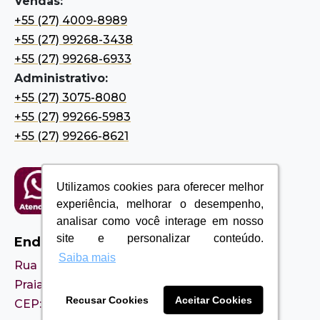
Vendas:
+55 (27) 4009-8989
+55 (27) 99268-3438
+55 (27) 99268-6933
Administrativo:
+55 (27) 3075-8080
+55 (27) 99266-5983
+55 (27) 99266-8621
Utilizamos cookies para oferecer melhor
Utilizamos cookies para oferecer melhor
experiência, melhorar o desempenho,
experiência, melhorar o desempenho,
analisar como você interage em nosso
analisar como você interage em nosso
site e personalizar conteúdo.
site e personalizar conteúdo.
Endereço
Saiba mais
Saiba mais
Rua Itaboraí, 55
Praia de Itaparica, Vila Velha – ES
Recusar Cookies
Recusar Cookies
Aceitar Cookies
Aceitar Cookies
CEP: 29102-195