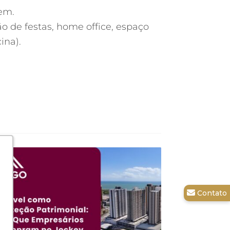
em.
ão de festas, home office, espaço
ina).