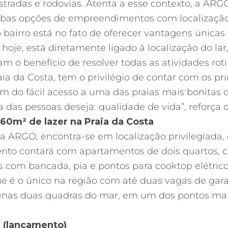
estradas e rodovias. Atenta a esse contexto, a ARG
xabas opções de empreendimentos com localização
bairro está no fato de oferecer vantagens única
, hoje, está diretamente ligado à localização do l
am o benefício de resolver todas as atividades ro
 da Costa, tem o privilégio de contar com os prin
ém do fácil acesso a uma das praias mais bonitas 
 das pessoas deseja: qualidade de vida”, reforça
m² de lazer na Praia da Costa
a ARGO, encontra-se em localização privilegiada,
nto contará com apartamentos de dois quartos, c
 com bancada, pia e pontos para cooktop elétrico
ue é o único na região com até duas vagas de ga
apenas duas quadras do mar, em um dos pontos mais
ã (lançamento)