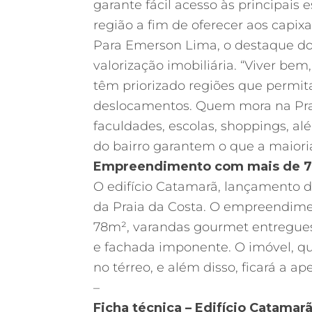
garante fácil acesso às principais 
região a fim de oferecer aos capi
Para Emerson Lima, o destaque do 
valorização imobiliária. “Viver bem
têm priorizado regiões que permit
deslocamentos. Quem mora na Praia
faculdades, escolas, shoppings, al
do bairro garantem o que a maioria
Empreendimento com mais de 760
O edifício Catamarã, lançamento d
da Praia da Costa. O empreendime
78m², varandas gourmet entregues
e fachada imponente. O imóvel, q
no térreo, e além disso, ficará a 
–
Ficha técnica – Edifício Catamar