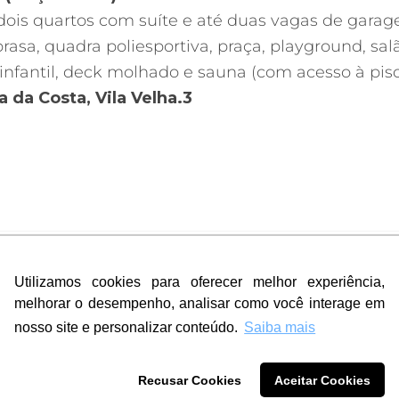
ois quartos com suíte e até duas vagas de garag
rasa, quadra poliesportiva, praça, playground, sal
 infantil, deck molhado e sauna (com acesso à pisc
 da Costa, Vila Velha.3
Utilizamos cookies para oferecer melhor experiência,
Utilizamos cookies para oferecer melhor experiência,
melhorar o desempenho, analisar como você interage em
melhorar o desempenho, analisar como você interage em
nosso site e personalizar conteúdo.
nosso site e personalizar conteúdo.
Saiba mais
Saiba mais
Recusar Cookies
Recusar Cookies
Aceitar Cookies
Aceitar Cookies