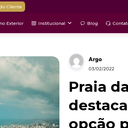
do Cliente
 no Exterior
Institucional
Blog
Contat
Argo
03/02/2022
Praia d
destac
opção p