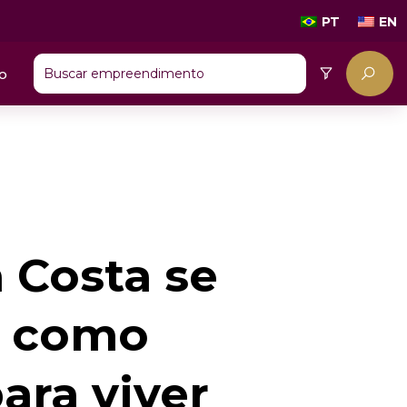
PT
EN
o
a Costa se
a como
ara viver