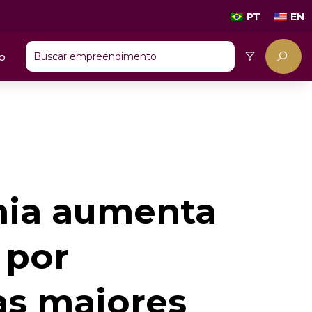
PT
EN
o
ia aumenta
 por
as maiores