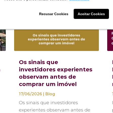
Recusar Cookies
Recusar Cookies
Aceitar Cookies
Aceitar Cookies
Os sinais que
á
investidores experientes
observam antes de
comprar um imóvel
17/06/2026
|
Blog
Os sinais que investidores
experientes observam antes de