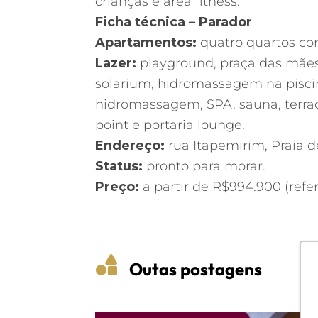
crianças e área fitness.
Ficha técnica – Parador
Apartamentos:
quatro quartos co
Lazer:
playground, praça das mães,
solarium, hidromassagem na piscin
hidromassagem, SPA, sauna, terraço
point e portaria lounge.
Endereço:
rua Itapemirim, Praia de
Status:
pronto para morar.
Preço:
a partir de R$994.900 (refe

Outas postagens