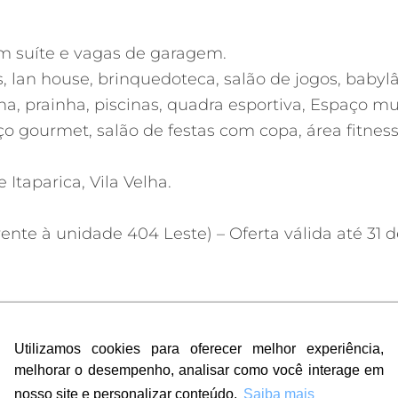
m suíte e vagas de garagem.
 lan house, brinquedoteca, salão de jogos, babylâ
a, prainha, piscinas, quadra esportiva, Espaço m
 gourmet, salão de festas com copa, área fitness,
 Itaparica, Vila Velha.
rente à unidade 404 Leste) – Oferta válida até 31 
Utilizamos cookies para oferecer melhor experiência,
Utilizamos cookies para oferecer melhor experiência,
melhorar o desempenho, analisar como você interage em
melhorar o desempenho, analisar como você interage em
nosso site e personalizar conteúdo.
nosso site e personalizar conteúdo.
Saiba mais
Saiba mais