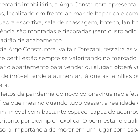
ercado imobiliário, a Argo Construtora apresenta
 localizado em frente ao mar de Itaparica e com m
quadra esportiva, sala de massagem, boteco, lan ho
ência são montadas e decoradas (sem custo adiciona
padrão de acabamento.
da Argo Construtora, Valtair Torezani, ressalta as
 perfil estão sempre se valorizando no mercado im
car o apartamento para vender ou alugar, obterá 
o de
imóvel
tende a aumentar, já que as famílias
eta.
feitos da pandemia do novo coronavírus não afet
nifica que mesmo quando tudo passar, a realidade
 um
imóvel
com bastante espaço, capaz de acomodar
ritório, por exemplo”, explica. O bem-estar e qua
so, a importância de morar em um lugar com espa