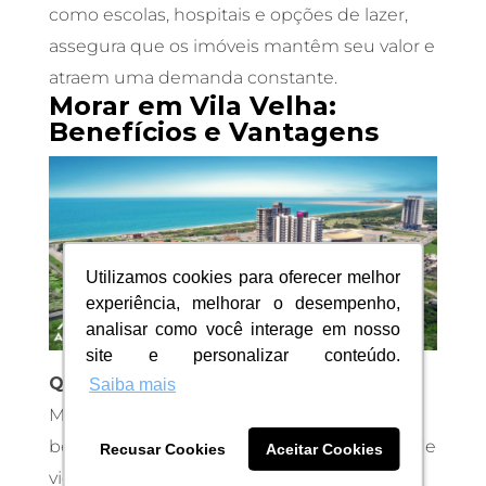
como escolas, hospitais e opções de lazer,
assegura que os imóveis mantêm seu valor e
atraem uma demanda constante.
Morar em Vila Velha:
Benefícios e Vantagens
Utilizamos cookies para oferecer melhor
Utilizamos cookies para oferecer melhor
experiência, melhorar o desempenho,
experiência, melhorar o desempenho,
analisar como você interage em nosso
analisar como você interage em nosso
site e personalizar conteúdo.
site e personalizar conteúdo.
Qualidade de Vida e Bem-Estar
Saiba mais
Saiba mais
Morar em Vila Velha oferece uma série de
benefícios para o bem-estar e a qualidade de
Recusar Cookies
Recusar Cookies
Aceitar Cookies
Aceitar Cookies
vida. A proximidade com belas praias, áreas