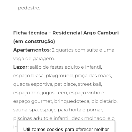
pedestre.
Ficha técnica – Residencial Argo Camburi
(em construção)
Apartamentos:
2 quartos com suíte e uma
vaga de garagem.
Lazer:
salão de festas adulto e infantil,
espaço brasa, playground, praça das mães,
quadra esportiva, pet place, street ball,
espaço zen, jogos Teen, espaço vinho e
espaço gourmet, brinquedoteca, bicicletário,
sauna, spa, espaço para horta e pomar,
piscinas adulto e infantil, deck molhado, e o
inovador “Desafie-se”, caracterizado pelo
Utilizamos cookies para oferecer melhor
Utilizamos cookies para oferecer melhor