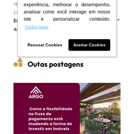
aproveitamento das escadas dos prédios
experiência, melhorar o desempenho,
experiência, melhorar o desempenho,
analisar como você interage em nosso
analisar como você interage em nosso
para incentivo à prática de exercícios físicos.
site e personalizar conteúdo.
site e personalizar conteúdo.
Endereço: Rua Esméria Barros Deorce, nº
Saiba mais
Saiba mais
470, Jardim Camburi.
Recusar Cookies
Recusar Cookies
Aceitar Cookies
Aceitar Cookies

Outas postagens