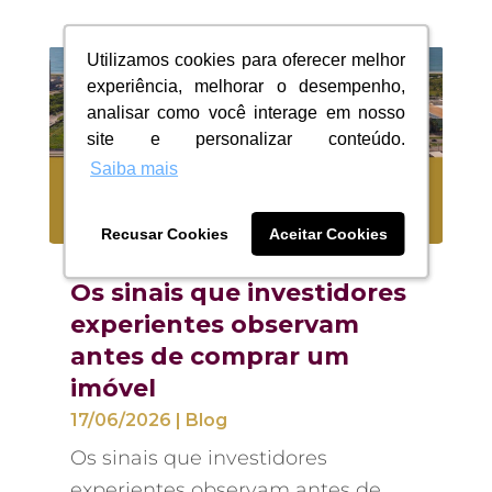
Utilizamos cookies para oferecer melhor
Utilizamos cookies para oferecer melhor
experiência, melhorar o desempenho,
experiência, melhorar o desempenho,
analisar como você interage em nosso
analisar como você interage em nosso
site e personalizar conteúdo.
site e personalizar conteúdo.
Saiba mais
Saiba mais
Recusar Cookies
Recusar Cookies
Aceitar Cookies
Aceitar Cookies
Os sinais que investidores
experientes observam
antes de comprar um
imóvel
17/06/2026
|
Blog
Os sinais que investidores
experientes observam antes de