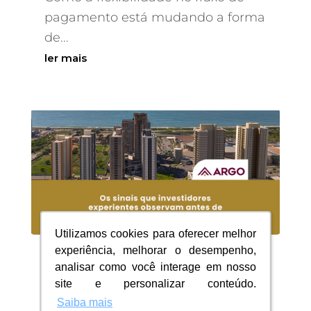
pagamento está mudando a forma
de...
ler mais
Utilizamos cookies para oferecer melhor
Utilizamos cookies para oferecer melhor
experiência, melhorar o desempenho,
experiência, melhorar o desempenho,
Os sinais que investidores
analisar como você interage em nosso
analisar como você interage em nosso
experientes observam
site e personalizar conteúdo.
site e personalizar conteúdo.
antes de comprar um
Saiba mais
Saiba mais