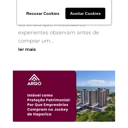
imóvel
Recusar Cookies
Recusar Cookies
Aceitar Cookies
Aceitar Cookies
17/06/2026
|
Blog
Os sinais que investidores
experientes observam antes de
comprar um...
ler mais