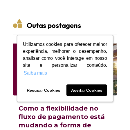

Outas postagens
Utilizamos cookies para oferecer melhor
Utilizamos cookies para oferecer melhor
experiência, melhorar o desempenho,
experiência, melhorar o desempenho,
analisar como você interage em nosso
analisar como você interage em nosso
site e personalizar conteúdo.
site e personalizar conteúdo.
Saiba mais
Saiba mais
Recusar Cookies
Recusar Cookies
Aceitar Cookies
Aceitar Cookies
Como a flexibilidade no
fluxo de pagamento está
mudando a forma de