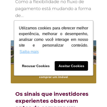
Como a flexibilidade no fluxo de
pagamento está mudando a forma
de...
ler mais
Utilizamos cookies para oferecer melhor
Utilizamos cookies para oferecer melhor
experiência, melhorar o desempenho,
experiência, melhorar o desempenho,
analisar como você interage em nosso
analisar como você interage em nosso
site e personalizar conteúdo.
site e personalizar conteúdo.
Saiba mais
Saiba mais
Recusar Cookies
Recusar Cookies
Aceitar Cookies
Aceitar Cookies
Os sinais que investidores
experientes observam