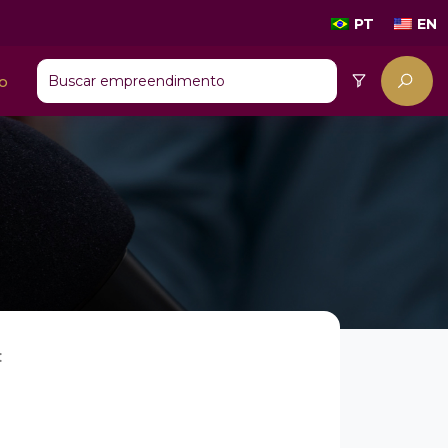
PT
EN
o
: