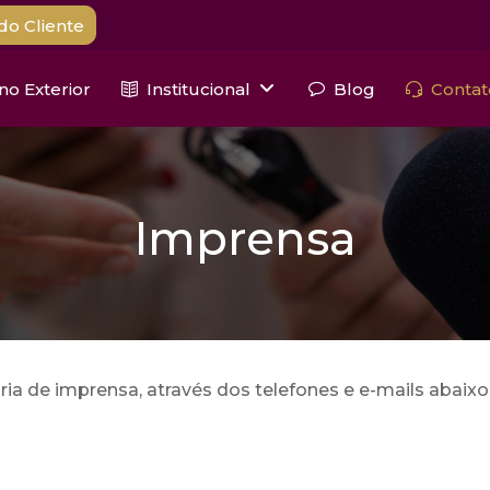
do Cliente
 no Exterior
Institucional
Blog
Contat
Imprensa
a de imprensa, através dos telefones e e-mails abaixo