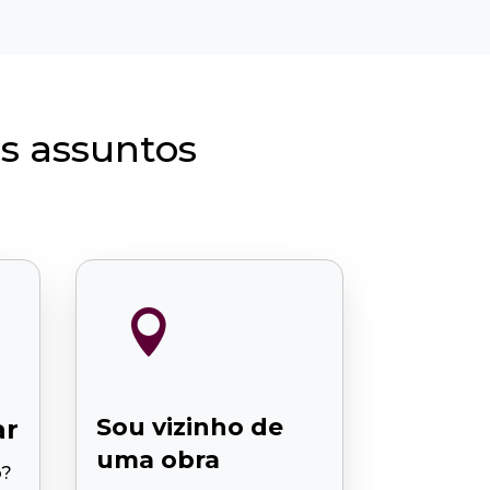
s assuntos

Sou vizinho de
ar
uma obra
o?