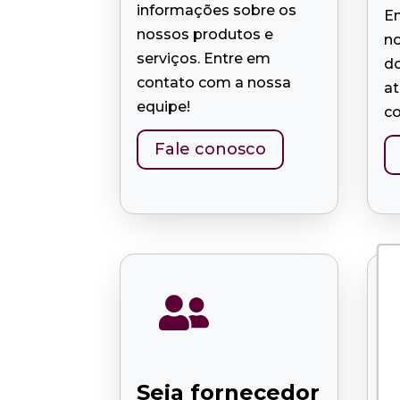
informações sobre os
E
nossos produtos e
no
serviços. Entre em
do
contato com a nossa
a
equipe!
co
Fale conosco

Seja fornecedor
V