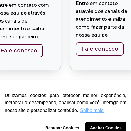
Entre em contato
ntre em contato com
através dos canais de
ssa equipe através
atendimento e saiba
s canais de
como fazer parte da
tendimento e saiba
nossa equipe.
mo ser parceiro.
Fale conosco
Fale conosco
Utilizamos cookies para oferecer melhor experiência,
Utilizamos cookies para oferecer melhor experiência,


melhorar o desempenho, analisar como você interage em
melhorar o desempenho, analisar como você interage em
nosso site e personalizar conteúdo.
nosso site e personalizar conteúdo.
Saiba mais
Saiba mais
ender terreno
Imprensa
Recusar Cookies
Recusar Cookies
Aceitar Cookies
Aceitar Cookies