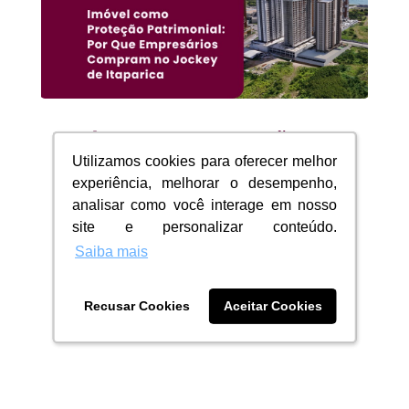
Imóvel como Proteção
Patrimonial: Por Que
Utilizamos cookies para oferecer melhor
Utilizamos cookies para oferecer melhor
experiência, melhorar o desempenho,
experiência, melhorar o desempenho,
Empresários Compram no
analisar como você interage em nosso
analisar como você interage em nosso
Jockey de Itaparica
site e personalizar conteúdo.
site e personalizar conteúdo.
15/03/2026
|
Blog
Saiba mais
Saiba mais
Imóvel como proteção patrimonial:
por que empresários compram no...
Recusar Cookies
Recusar Cookies
Aceitar Cookies
Aceitar Cookies
ler mais