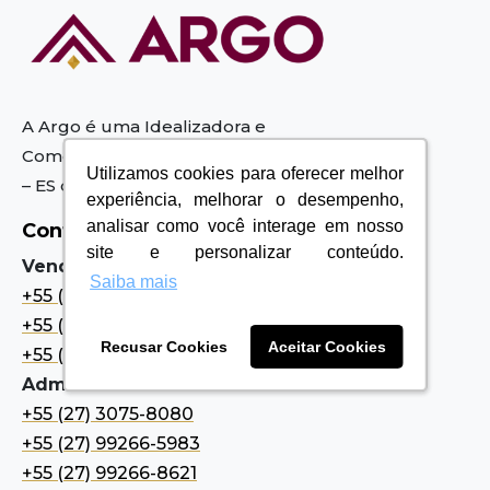
A Argo é uma Idealizadora e
Comercializadora de Imóveis em Vila Velha
Utilizamos cookies para oferecer melhor
Utilizamos cookies para oferecer melhor
– ES
que está no mercado desde 2002.
experiência, melhorar o desempenho,
experiência, melhorar o desempenho,
analisar como você interage em nosso
analisar como você interage em nosso
Contatos
site e personalizar conteúdo.
site e personalizar conteúdo.
Vendas:
Saiba mais
Saiba mais
+55 (27) 4009-8989
+55 (27) 99268-3438
Recusar Cookies
Recusar Cookies
Aceitar Cookies
Aceitar Cookies
+55 (27) 99268-6933
Administrativo:
+55 (27) 3075-8080
+55 (27) 99266-5983
+55 (27) 99266-8621