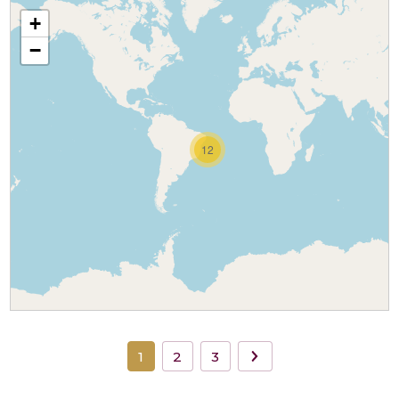
+
−
12
1
2
3