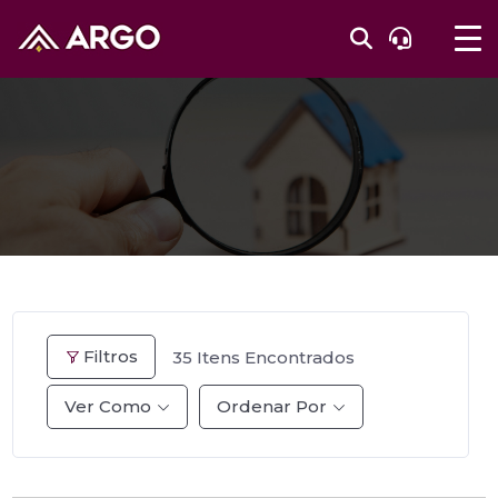
Filtros
35
Itens Encontrados
Ver Como
Ordenar Por