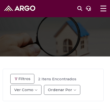
Filtros
2
Itens Encontrados
Ver Como
Ordenar Por