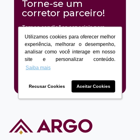
Torne-se um
corretor parceiro!
Temos condições especiais para
nossos parceiros. Entre em contato
Utilizamos cookies para oferecer melhor
Utilizamos cookies para oferecer melhor
e veja como a Argo pode ajudar
experiência, melhorar o desempenho,
experiência, melhorar o desempenho,
analisar como você interage em nosso
analisar como você interage em nosso
você a escalar os seus negócios.
site e personalizar conteúdo.
site e personalizar conteúdo.
Saiba mais
Saiba mais
Fale conosco
Recusar Cookies
Recusar Cookies
Aceitar Cookies
Aceitar Cookies