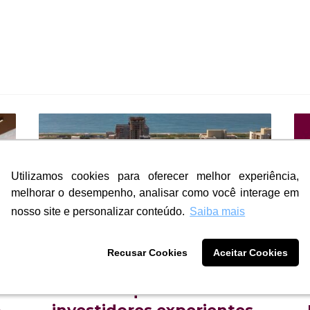
Utilizamos cookies para oferecer melhor experiência,
Utilizamos cookies para oferecer melhor experiência,
melhorar o desempenho, analisar como você interage em
melhorar o desempenho, analisar como você interage em
nosso site e personalizar conteúdo.
nosso site e personalizar conteúdo.
Saiba mais
Saiba mais
Recusar Cookies
Recusar Cookies
Aceitar Cookies
Aceitar Cookies
Os sinais que