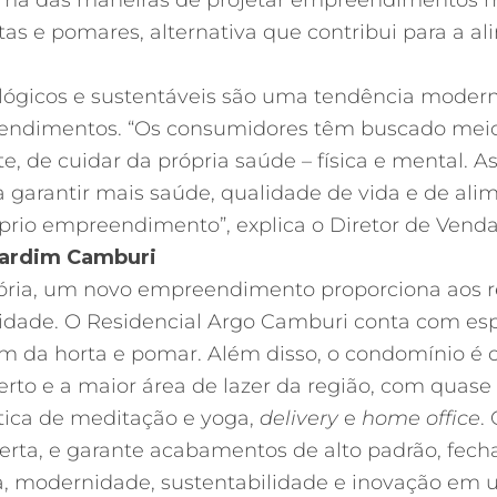
 Uma das maneiras de projetar empreendimentos ma
as e pomares, alternativa que contribui para a a
ógicos e sustentáveis são uma tendência moderna
reendimentos. “Os consumidores têm buscado mei
e, de cuidar da própria saúde – física e mental. A
ra garantir mais saúde, qualidade de vida e de ali
óprio empreendimento”, explica o Diretor de Vend
Jardim Camburi
tória, um novo empreendimento proporciona aos r
ilidade. O Residencial Argo Camburi conta com es
em da horta e pomar. Além disso, o condomínio é
rto e a maior área de lazer da região, com quas
ática de meditação e yoga,
delivery
e
home office
.
rta, e garante acabamentos de alto padrão, fecha
gia, modernidade, sustentabilidade e inovação e