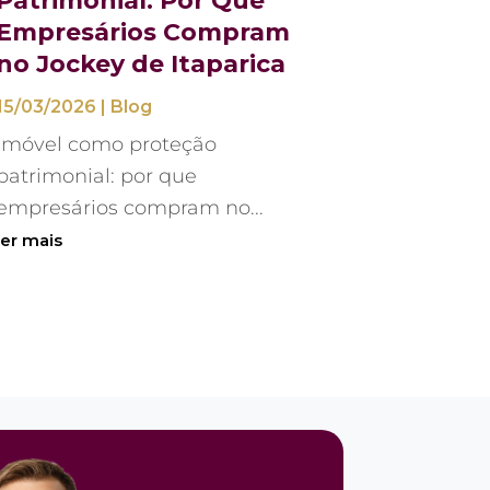
Patrimonial: Por Que
Empresários Compram
no Jockey de Itaparica
15/03/2026
|
Blog
Imóvel como proteção
patrimonial: por que
empresários compram no...
ler mais