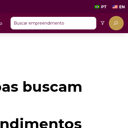
PT
EN
o
bas buscam
ndimentos