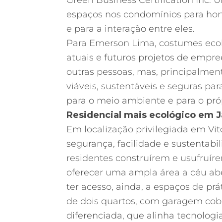
Green Business Certification Inc.
espaços nos condomínios para hort
e para a interação entre eles.
Para Emerson Lima, costumes ecol
atuais e futuros projetos de emp
outras pessoas, mas, principalment
viáveis, sustentáveis e seguras pa
para o meio ambiente e para o pr
Residencial mais ecológico em 
Em localização privilegiada em Vi
segurança, facilidade e sustentab
residentes construírem e usufruír
oferecer uma ampla área a céu abe
ter acesso, ainda, a espaços de pr
de dois quartos, com garagem cobe
diferenciada, que alinha tecnolo