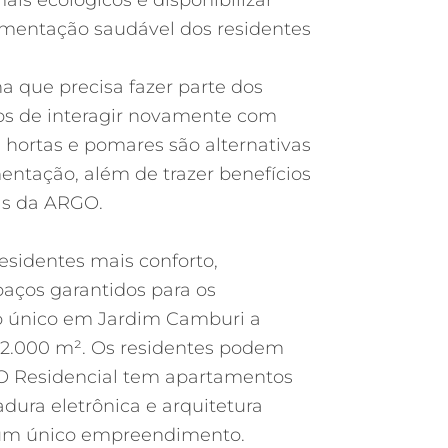
is ecológicos é disponibilizar
limentação saudável dos residentes
 que precisa fazer parte dos
os de interagir novamente com
s hortas e pomares são alternativas
mentação, além de trazer benefícios
as da ARGO.
esidentes mais conforto,
paços garantidos para os
 o único em Jardim Camburi a
e 2.000 m². Os residentes podem
 O Residencial tem apartamentos
dura eletrônica e arquitetura
m um único empreendimento.