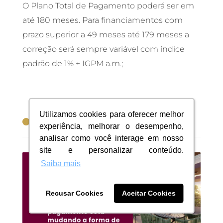
O Plano Total de Pagamento poderá ser em
até 180 meses. Para financiamentos com
prazo superior a 49 meses até 179 meses a
correção será sempre variável com índice
padrão de 1% + IGPM a.m.;
Utilizamos cookies para oferecer melhor
Utilizamos cookies para oferecer melhor

Outas postagens
experiência, melhorar o desempenho,
experiência, melhorar o desempenho,
analisar como você interage em nosso
analisar como você interage em nosso
site e personalizar conteúdo.
site e personalizar conteúdo.
Saiba mais
Saiba mais
Recusar Cookies
Recusar Cookies
Aceitar Cookies
Aceitar Cookies