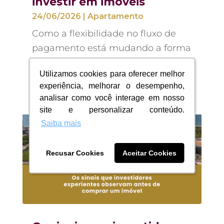
investir em imóveis
24/06/2026
|
Apartamento
Como a flexibilidade no fluxo de
pagamento está mudando a forma
de...
Utilizamos cookies para oferecer melhor
Utilizamos cookies para oferecer melhor
ler mais
experiência, melhorar o desempenho,
experiência, melhorar o desempenho,
analisar como você interage em nosso
analisar como você interage em nosso
site e personalizar conteúdo.
site e personalizar conteúdo.
Saiba mais
Saiba mais
Recusar Cookies
Recusar Cookies
Aceitar Cookies
Aceitar Cookies