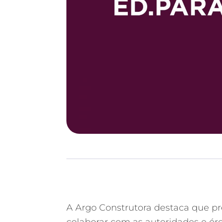
A Argo Construtora destaca que pr
colaborar com as autoridades e ó