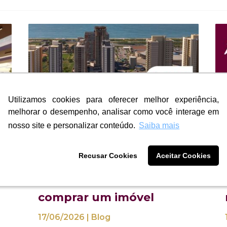
Utilizamos cookies para oferecer melhor experiência,
Utilizamos cookies para oferecer melhor experiência,
melhorar o desempenho, analisar como você interage em
melhorar o desempenho, analisar como você interage em
nosso site e personalizar conteúdo.
nosso site e personalizar conteúdo.
Saiba mais
Saiba mais
Os sinais que
Recusar Cookies
Recusar Cookies
Aceitar Cookies
Aceitar Cookies
á
investidores experientes
observam antes de
comprar um imóvel
17/06/2026
|
Blog