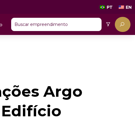
PT
EN
o
ações Argo
Edifício
r