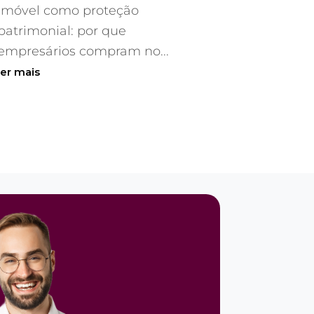
Imóvel como proteção
patrimonial: por que
empresários compram no...
ler mais