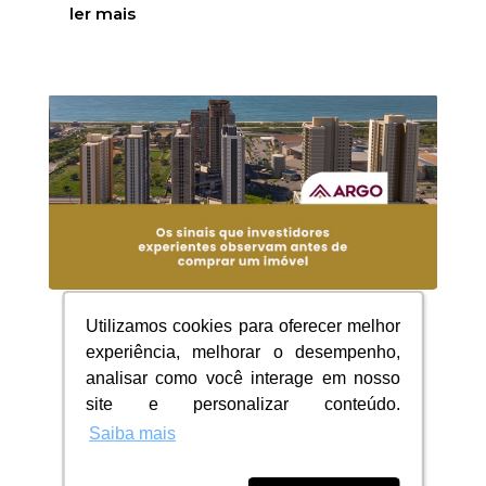
ler mais
Utilizamos cookies para oferecer melhor
Utilizamos cookies para oferecer melhor
Os sinais que investidores
experiência, melhorar o desempenho,
experiência, melhorar o desempenho,
experientes observam
analisar como você interage em nosso
analisar como você interage em nosso
antes de comprar um
site e personalizar conteúdo.
site e personalizar conteúdo.
imóvel
Saiba mais
Saiba mais
17/06/2026
|
Blog