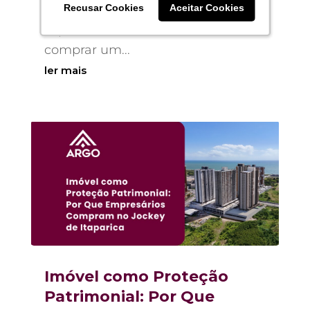
Os sinais que investidores
Recusar Cookies
Recusar Cookies
Aceitar Cookies
Aceitar Cookies
experientes observam antes de
comprar um...
ler mais
Imóvel como Proteção
Patrimonial: Por Que