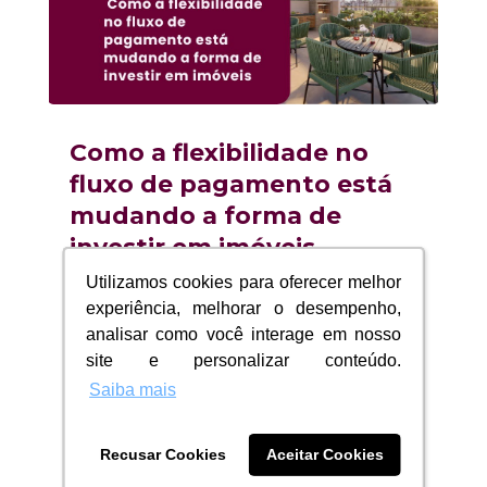
Como a flexibilidade no
fluxo de pagamento está
mudando a forma de
investir em imóveis
24/06/2026
|
Apartamento
Utilizamos cookies para oferecer melhor
Utilizamos cookies para oferecer melhor
experiência, melhorar o desempenho,
experiência, melhorar o desempenho,
Como a flexibilidade no fluxo de
analisar como você interage em nosso
analisar como você interage em nosso
pagamento está mudando a forma
site e personalizar conteúdo.
site e personalizar conteúdo.
de...
Saiba mais
Saiba mais
ler mais
Recusar Cookies
Recusar Cookies
Aceitar Cookies
Aceitar Cookies