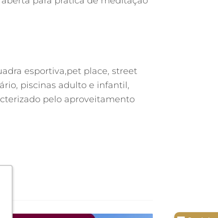
a aberta para prática de meditação
adra esportiva,pet place, street
io, piscinas adulto e infantil,
acterizado pelo aproveitamento