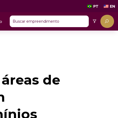
PT
EN
o
áreas de
m
ínios