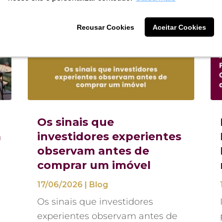
Recusar Cookies
Recusar Cookies
Aceitar Cookies
Aceitar Cookies
Os sinais que
á
investidores experientes
observam antes de
comprar um imóvel
17/06/2026
|
Blog
Os sinais que investidores
experientes observam antes de