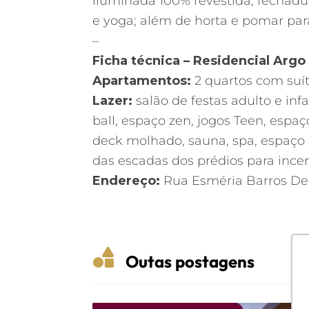
iluminada 100% revestida; fechadur
e yoga; além de horta e pomar par
–
Ficha técnica – Residencial Arg
Apartamentos:
2 quartos com suí
Lazer:
salão de festas adulto e inf
ball, espaço zen, jogos Teen, espaç
deck molhado, sauna, spa, espaço 
das escadas dos prédios para incent
Endereço:
Rua Esméria Barros De

Outas postagens