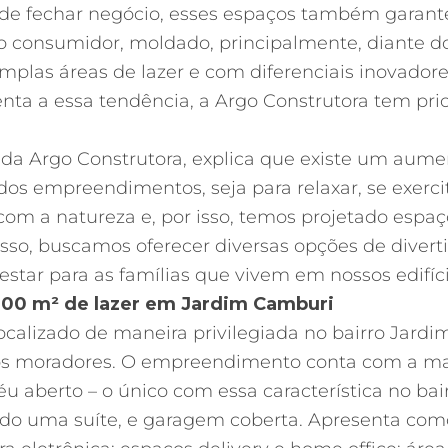
 de fechar negócio, esses espaços também garant
o consumidor, moldado, principalmente, diante d
as áreas de lazer e com diferenciais inovadores
nta a essa tendência, a Argo Construtora tem pri
te da Argo Construtora, explica que existe um aum
dos empreendimentos, seja para relaxar, se exerci
m a natureza e, por isso, temos projetado espaços
o, buscamos oferecer diversas opções de diverti
tar para as famílias que vivem em nossos edifíci
0 m² de lazer em Jardim Camburi
ocalizado de maneira privilegiada no bairro Jardi
a dos moradores. O empreendimento conta com a ma
éu aberto – o único com essa característica no bai
do uma suíte, e garagem coberta. Apresenta como 