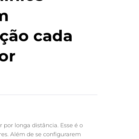
m
ação cada
or
 por longa distância. Esse é o
res. Além de se configurarem