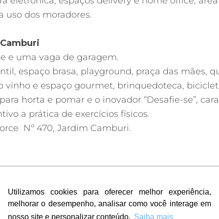
a eletrônica; espaços delivery e home office; áre
a uso dos moradores.
o Camburi
te e uma vaga de garagem.
antil, espaço brasa, playground, praça das mães, qu
o vinho e espaço gourmet, brinquedoteca, bicicletár
para horta e pomar e o inovador “Desafie-se”, car
ivo a prática de exercícios físicos.
orce Nº 470, Jardim Camburi.
Utilizamos cookies para oferecer melhor experiência,
Utilizamos cookies para oferecer melhor experiência,
melhorar o desempenho, analisar como você interage em
melhorar o desempenho, analisar como você interage em
nosso site e personalizar conteúdo.
nosso site e personalizar conteúdo.
Saiba mais
Saiba mais