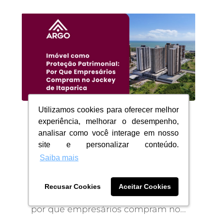
Utilizamos cookies para oferecer melhor
Utilizamos cookies para oferecer melhor
Imóvel como Proteção
experiência, melhorar o desempenho,
experiência, melhorar o desempenho,
analisar como você interage em nosso
analisar como você interage em nosso
Patrimonial: Por Que
site e personalizar conteúdo.
site e personalizar conteúdo.
Empresários Compram no
Saiba mais
Saiba mais
Jockey de Itaparica
15/03/2026
|
Blog
Recusar Cookies
Recusar Cookies
Aceitar Cookies
Aceitar Cookies
Imóvel como proteção patrimonial:
por que empresários compram no...