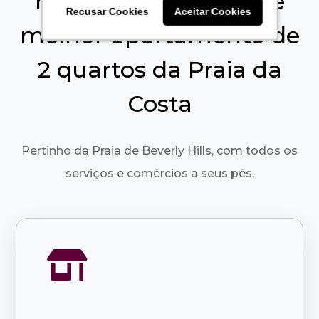
no mais confortável e
Recusar Cookies
Recusar Cookies
Aceitar Cookies
Aceitar Cookies
melhor apartamento de
2 quartos da Praia da
Costa
Pertinho da Praia de Beverly Hills, com todos os
serviços e comércios a seus pés.
