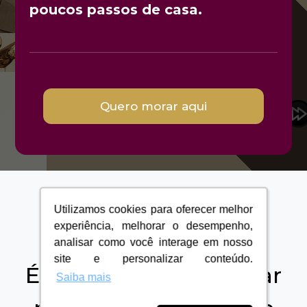
poucos passos de casa.
Quero morar aqui
Utilizamos cookies para oferecer melhor
Utilizamos cookies para oferecer melhor
Localização Privilegiada
experiência, melhorar o desempenho,
experiência, melhorar o desempenho,
analisar como você interage em nosso
analisar como você interage em nosso
site e personalizar conteúdo.
site e personalizar conteúdo.
É sua chance de morar
Saiba mais
Saiba mais